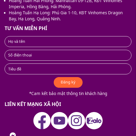
Hoàng Tuấn Hải Phòng: Manhattan 09-12B, KĐT Vinhomes
Imperia, Hồng Bàng, Hải Phòng.
Hoàng Tuấn Hạ Long: Phú Gia 1-10, KĐT Vinhomes Dragon
Bay, Hạ Long, Quảng Ninh.
TƯ VẤN MIỄN PHÍ
Đăng ký
*Cam kết bảo mật thông tin khách hàng
LIÊN KẾT MẠNG XÃ HỘI
nger