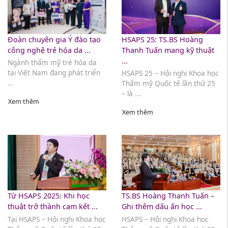
Đoàn chuyên gia Ý đào tạo
HSAPS 25: TS.BS Hoàng
công nghệ trẻ hóa da ...
Thanh Tuấn mang kỹ thuật
...
Ngành thẩm mỹ trẻ hóa da
tại Việt Nam đang phát triển
HSAPS 25 – Hội nghị Khoa học
...
Thẩm mỹ Quốc tế lần thứ 25
– là ...
Xem thêm
Xem thêm
Từ HSAPS 2025: Khi học
TS.BS Hoàng Thanh Tuấn –
thuật trở thành cam kết ...
Ghi thêm dấu ấn học ...
Tại HSAPS – Hội nghị Khoa học
HSAPS – Hội nghị Khoa học