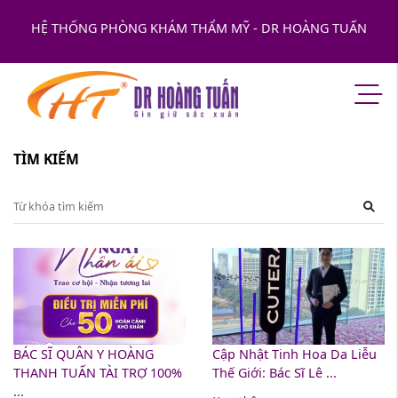
HỆ THỐNG PHÒNG KHÁM THẨM MỸ - DR HOÀNG TUẤN
TÌM KIẾM
BÁC SĨ QUÂN Y HOÀNG
Cập Nhật Tinh Hoa Da Liễu
THANH TUẤN TÀI TRỢ 100%
Thế Giới: Bác Sĩ Lê ...
...