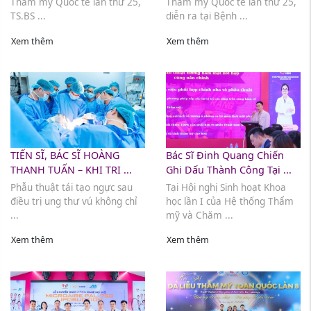
Thẩm mỹ Quốc tế lần thứ 25,
Thẩm mỹ Quốc tế lần thứ 25,
TS.BS ...
diễn ra tại Bệnh ...
Xem thêm
Xem thêm
TIẾN SĨ, BÁC SĨ HOÀNG
Bác Sĩ Đinh Quang Chiến
THANH TUẤN – KHI TRI ...
Ghi Dấu Thành Công Tại ...
Phẫu thuật tái tạo ngực sau
Tại Hội nghị Sinh hoạt Khoa
điều trị ung thư vú không chỉ
học lần I của Hệ thống Thẩm
...
mỹ và Chăm ...
Xem thêm
Xem thêm