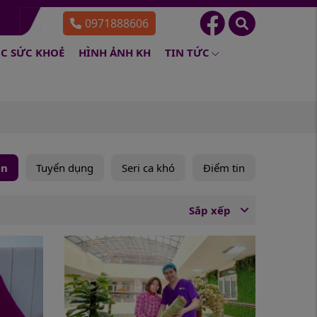
0971888606
C SỨC KHOẺ
HÌNH ẢNH KH
TIN TỨC
ện
Tuyển dụng
Seri ca khó
Điểm tin
Sắp xếp