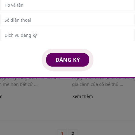
ĐĂNG KÝ
ẤU CHÂN “NGƯỜI THẦY”:
Món quà nhỏ cho một nghị 
 THÀNH TỪ ...
- Bác sĩ ...
 gương sống tử tế có sức lan
Ngay sau khi nhận được thông
 mẽ hơn bất cứ ...
gia cảnh của cô bé thủ ...
m
Xem thêm
1
2