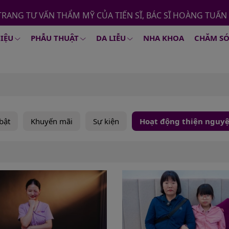
TRANG TƯ VẤN THẨM MỸ CỦA TIẾN SĨ, BÁC SĨ HOÀNG TUẤN
HIỆU
PHẪU THUẬT
DA LIỄU
NHA KHOA
CHĂM SÓ
 bật
Khuyến mãi
Sự kiện
Hoạt động thiện nguy