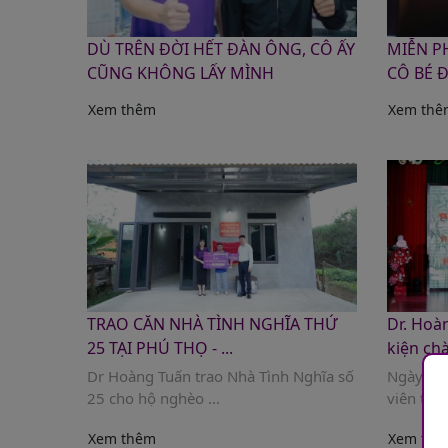
DÙ TRÊN ĐỜI HẾT ĐÀN ÔNG, CÔ ẤY
MIỄN P
CŨNG KHÔNG LẤY MÌNH
CÔ BÉ ĐI
Xem thêm
Xem thê
TRAO CĂN NHÀ TÌNH NGHĨA THỨ
Dr. Hoà
25 TẠI PHÚ THỌ - ...
kiện chà
Dr Hoàng Tuấn trao Nhà Tình Nghĩa số
Ngày 2/1
25 cho hộ nghèo ...
viên thuộ
Xem thêm
Xem thê