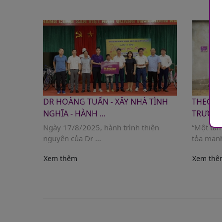
DR HOÀNG TUẤN - XÂY NHÀ TÌNH
THEO D
NGHĨA - HÀNH ...
TRƯỞNG
Ngày 17/8/2025, hành trình thiện
“Một tấm
nguyện của Dr ...
tỏa mạnh
Xem thêm
Xem thê