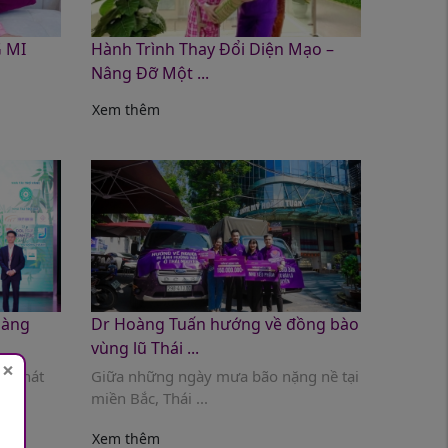
 MI
Hành Trình Thay Đổi Diện Mạo –
Nâng Đỡ Một ...
Xem thêm
oàng
Dr Hoàng Tuấn hướng về đồng bào
vùng lũ Thái ...
×
 “Khát
Giữa những ngày mưa bão nặng nề tại
miền Bắc, Thái ...
Xem thêm