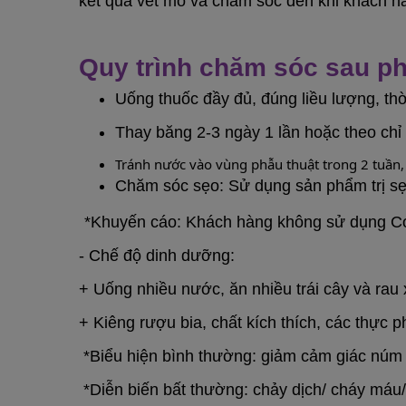
kết quả vết mổ và chăm sóc đến khi khách h
Quy trình chăm sóc sau p
Uống thuốc đầy đủ, đúng liều lượng, thờ
Thay băng 2-3 ngày 1 lần hoặc theo chỉ 
Tránh nước vào vùng phẫu thuật trong 2 tuần
Chăm sóc sẹo: Sử dụng sản phẩm trị sẹo 
*Khuyến cáo: Khách hàng không sử dụng Coll
- Chế độ dinh dưỡng:
+ Uống nhiều nước, ăn nhiều trái cây và rau 
+ Kiêng rượu bia, chất kích thích, các thực p
*Biểu hiện bình thường: giảm cảm giác núm 
*Diễn biến bất thường: chảy dịch/ cháy máu/