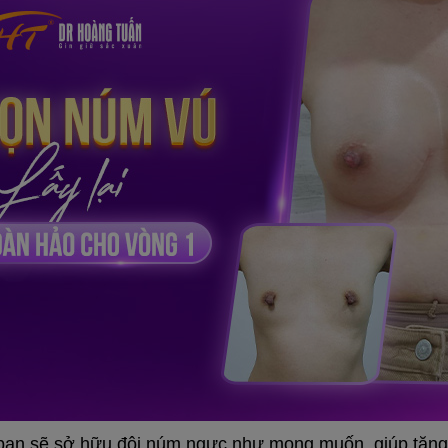
, bạn sẽ sở hữu đôi núm ngực như mong muốn, giúp tăng