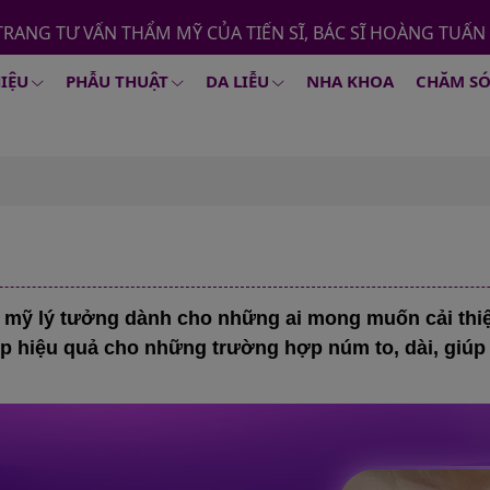
TRANG TƯ VẤN THẨM MỸ CỦA TIẾN SĨ, BÁC SĨ HOÀNG TUẤN
HIỆU
PHẪU THUẬT
DA LIỄU
NHA KHOA
CHĂM SÓ
mỹ lý tưởng dành cho những ai mong muốn cải thiệ
p hiệu quả cho những trường hợp núm to, dài, giúp 