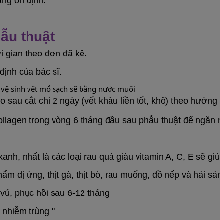
àng ổn định.
hẫu thuật
i gian theo đơn đã kê.
định của bác sĩ.
, vệ sinh vết mổ sạch sẽ bằng nước muối
sau cắt chỉ 2 ngày (vết khâu liền tốt, khô) theo hướng 
agen trong vòng 6 tháng đầu sau phẫu thuật để ngăn ng
xanh, nhất là các loại rau quả giàu vitamin A, C, E sẽ g
hẩm dị ứng, thịt gà, thịt bò, rau muống, đồ nếp và hải s
vú, phục hồi sau 6-12 tháng
 nhiễm trùng "