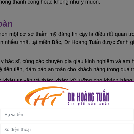
hông thành công hoặc không như ý muốn.
toàn
ọn một cơ sở thẩm mỹ đáng tin cậy là điều rất quan tr
ọn nhiều nhất tại miền Bắc, Dr Hoàng Tuấn được đánh gi
ũ y bác sĩ, cùng các chuyên gia giàu kinh nghiệm và am
tiên tiến, đảm bảo an toàn cho khách hàng trong quá tr
n khâu tư vấn và thăm khám kỹ lưỡng cho khách hàng m
p tạo sự tin tưởng và hài lòng hơn khi sử dụng dịch vụ.
đứng vững trong lĩnh vực thẩm mỹ, Dr Hoàng Tuấn là m
n với chúng tôi, bạn không chỉ được chiêm ngưỡng về s
chuẩn của Bộ Y Tế.