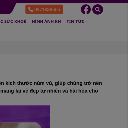
0971888606
C SỨC KHOẺ
HÌNH ẢNH KH
TIN TỨC
n kích thước núm vú, giúp chúng trở nên
mang lại vẻ đẹp tự nhiên và hài hòa cho