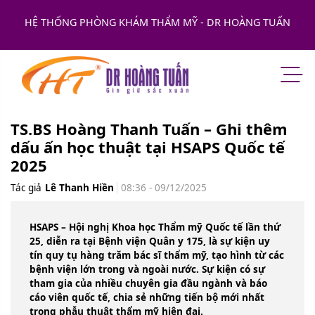
HỆ THỐNG PHÒNG KHÁM THẨM MỸ - DR HOÀNG TUẤN
TS.BS Hoàng Thanh Tuấn – Ghi thêm
dấu ấn học thuật tại HSAPS Quốc tế
2025
Tác giả
Lê Thanh Hiền
08:36 - 09/12/2025
HSAPS – Hội nghị Khoa học Thẩm mỹ Quốc tế lần thứ
25, diễn ra tại Bệnh viện Quân y 175, là sự kiện uy
tín quy tụ hàng trăm bác sĩ thẩm mỹ, tạo hình từ các
bệnh viện lớn trong và ngoài nước. Sự kiện có sự
tham gia của nhiều chuyên gia đầu ngành và báo
cáo viên quốc tế, chia sẻ những tiến bộ mới nhất
trong phẫu thuật thẩm mỹ hiện đại.