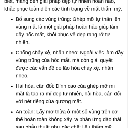
biết, mang đến giải pháp đẹp tự nhiên hoàn hảo,
khắc phục toàn diện các tình trạng về mặt thẩm mỹ:
Bổ sung các vùng trũng: Ghép mỡ tự thân lên
vùng mắt là một giải pháp hoàn hảo giúp làm
đầy hốc mắt, khôi phục vẻ đẹp rạng rỡ tự
nhiên.
Chống chảy xệ, nhăn nheo: Ngoài việc làm đầy
vùng trũng của hốc mắt, mà còn giải quyết
được các vấn đề do lão hóa chảy xệ, nhăn
nheo.
Hài hòa, cân đối: Đỉnh cao của ghép mỡ mí
mắt là tạo ra mí đẹp tự nhiên, hài hòa, cân đối
với nét riêng của gương mặt.
An toàn: Lấy mỡ thừa ở một số vùng trên cơ
thể hoàn toàn không xảy ra phản ứng đào thải
sau phẫu thuật như các chất liệu thẩm mỹ