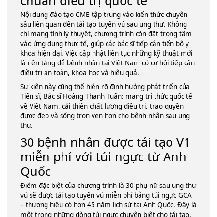
chuẩn điều trị quốc tế
Nội dung đào tạo CME tập trung vào kiến thức chuyên
sâu liên quan đến tái tạo tuyến vú sau ung thư. Không
chỉ mang tính lý thuyết, chương trình còn đặt trọng tâm
vào ứng dụng thực tế, giúp các bác sĩ tiếp cận tiến bộ y
khoa hiện đại. Việc cập nhật liên tục những kỹ thuật mới
là nền tảng để bệnh nhân tại Việt Nam có cơ hội tiếp cận
điều trị an toàn, khoa học và hiệu quả.
Sự kiện này cũng thể hiện rõ định hướng phát triển của
Tiến sĩ, Bác sĩ Hoàng Thanh Tuấn: mang tri thức quốc tế
về Việt Nam, cải thiện chất lượng điều trị, trao quyền
được đẹp và sống trọn vẹn hơn cho bệnh nhân sau ung
thư.
30 bệnh nhân được tái tạo V1
miễn phí với túi ngực từ Anh
Quốc
Điểm đặc biệt của chương trình là 30 phụ nữ sau ung thư
vú sẽ được tái tạo tuyến vú miễn phí bằng túi ngực GCA
– thương hiệu có hơn 45 năm lịch sử tại Anh Quốc. Đây là
một trong những dòng túi ngực chuyên biệt cho tái tạo,