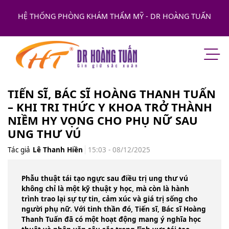
HỆ THỐNG PHÒNG KHÁM THẨM MỸ - DR HOÀNG TUẤN
TIẾN SĨ, BÁC SĨ HOÀNG THANH TUẤN
– KHI TRI THỨC Y KHOA TRỞ THÀNH
NIỀM HY VỌNG CHO PHỤ NỮ SAU
UNG THƯ VÚ
Tác giả
Lê Thanh Hiền
15:03 - 08/12/2025
Phẫu thuật tái tạo ngực sau điều trị ung thư vú
không chỉ là một kỹ thuật y học, mà còn là hành
trình trao lại sự tự tin, cảm xúc và giá trị sống cho
người phụ nữ. Với tinh thần đó, Tiến sĩ, Bác sĩ Hoàng
Thanh Tuấn đã có một hoạt động mang ý nghĩa học