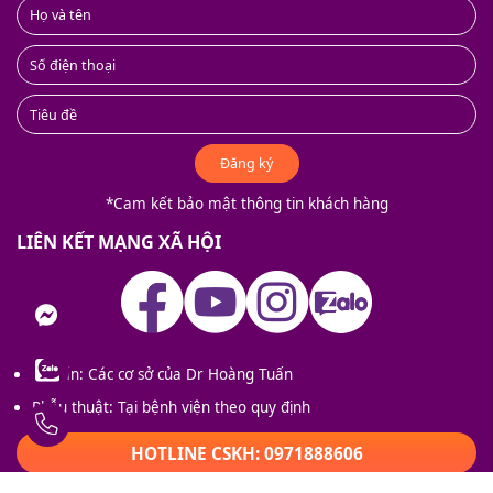
Đăng ký
*Cam kết bảo mật thông tin khách hàng
LIÊN KẾT MẠNG XÃ HỘI
nger
Tư vấn: Các cơ sở của Dr Hoàng Tuấn
Phẫu thuật: Tại bệnh viện theo quy định
ay
HOTLINE CSKH: 0971888606