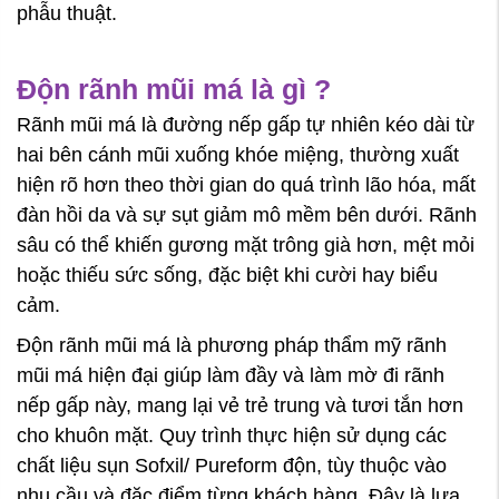
phẫu thuật.
Độn rãnh mũi má là gì ?
Rãnh mũi má là đường nếp gấp tự nhiên kéo dài từ
hai bên cánh mũi xuống khóe miệng, thường xuất
hiện rõ hơn theo thời gian do quá trình lão hóa, mất
đàn hồi da và sự sụt giảm mô mềm bên dưới. Rãnh
sâu có thể khiến gương mặt trông già hơn, mệt mỏi
hoặc thiếu sức sống, đặc biệt khi cười hay biểu
cảm.
Độn rãnh mũi má là phương pháp thẩm mỹ rãnh
mũi má hiện đại giúp làm đầy và làm mờ đi rãnh
nếp gấp này, mang lại vẻ trẻ trung và tươi tắn hơn
cho khuôn mặt. Quy trình thực hiện sử dụng các
chất liệu sụn Sofxil/ Pureform độn, tùy thuộc vào
nhu cầu và đặc điểm từng khách hàng. Đây là lựa