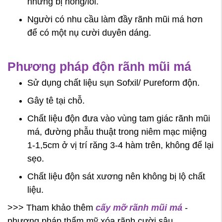
nhưng bị hỏng/lỗi.
Người có nhu cầu làm đầy rãnh mũi má hơn
để có một nụ cười duyên dáng.
Phương pháp độn rãnh mũi má
Sử dụng chất liệu sụn Sofxil/ Pureform độn.
Gây tê tại chỗ.
Chất liệu độn đưa vào vùng tam giác rãnh mũi
má, đường phẫu thuật trong niêm mạc miệng
1-1,5cm ở vị trí răng 3-4 hàm trên, không để lại
sẹo.
Chất liệu độn sát xương nên không bị lộ chất
liệu.
>>> Tham khảo thêm
cấy mỡ rãnh mũi má
-
phương pháp thẩm mỹ xóa rãnh cười sâu.