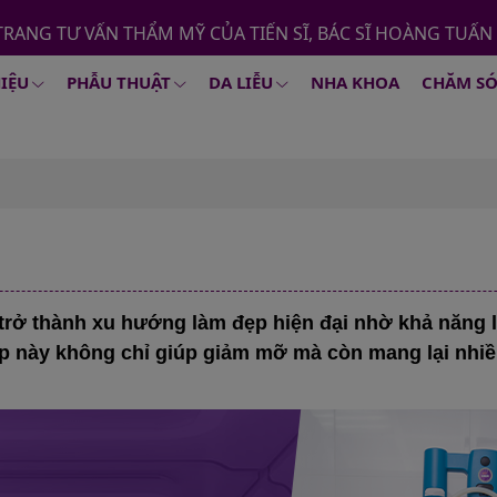
TRANG TƯ VẤN THẨM MỸ CỦA TIẾN SĨ, BÁC SĨ HOÀNG TUẤN
HIỆU
PHẪU THUẬT
DA LIỄU
NHA KHOA
CHĂM SÓ
rở thành xu hướng làm đẹp hiện đại nhờ khả năng l
 này không chỉ giúp giảm mỡ mà còn mang lại nhiều