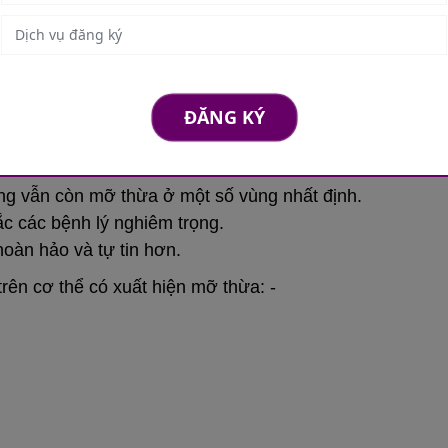
lượng tốt và tạo tiền đề cho quá trình lọc mỡ lấy được 
ĐĂNG KÝ
 Lipo
phẫu thuật hút mỡ bằng công nghệ VASER Lipo. Dưới đây
g vẫn còn mỡ thừa ở một số vùng nhất định.
c các bệnh lý nghiêm trọng.
àn hảo và tự tin hơn.
rên cơ thể có xuất hiện mỡ thừa: -