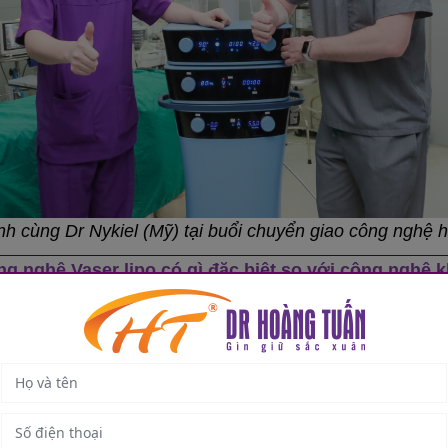
nh cùng Dr Nykiel (Mỹ) tại buổi chuyển giao công nghệ
g nghệ Vaser lipo có gì đặc biệt so với công nghệ 
ọn lọc vào tế bào mỡ, hóa lỏng và loại bỏ mỡ thừa hiệ
ợng mỡ thừa chỉ trong một lần phẫu thuật.
ểu tối đa đau đớn, sưng nề và biến chứng.
 săn chắc, mịn màng, kết quả tự nhiên và lâu dài.
oạt bình thường sau thời gian ngắn do điểm hút mỡ rất n