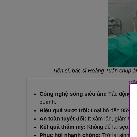
Tiến sĩ, bác sĩ Hoàng Tuấn chụp ả
Côn
Công nghệ sóng siêu âm:
Tác động ch
quanh.
Hiệu quả vượt trội:
Loại bỏ đến 95% lư
An toàn tuyệt đối:
Ít xâm lấn, giảm thi
Kết quả thẩm mỹ:
Không để lại sẹo, da
Phục hồi nhanh chóng:
Trở lại sinh h