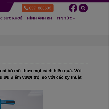
0971888606
C SỨC KHOẺ
HÌNH ẢNH KH
TIN TỨC
oại bỏ mỡ thừa một cách hiệu quả. Với
 ưu điểm vượt trội so với các kỹ thuật