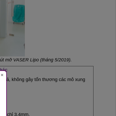
 hút mỡ VASER Lipo (tháng 5/2019).
khác
×
u quả, không gây tổn thương các mô xung
hỏ, chỉ 3,4mm.