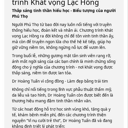
trình Khát vọng Lạc Hồng
Thắp sáng tinh thần hiếu học - Biểu tượng của người
Phú Thọ
Người Phú Thọ từ bao đời nay luôn nổi tiếng với truyền
thống hiếu học, đoàn kết và nhân ái. Chương trình Khát
vọng Lạc Hồng ra đời không chỉ để tôn vinh tinh thần ấy,
mà còn để truyền ngọn lửa cho thế hệ kế tiếp, giúp họ
giữ vững niềm tin, không ngừng nỗ lực để vươn lên.
Trong buổi lễ, những gương mặt tân sinh viên rạng rỡ,
ánh mắt ngời sáng của các bạn chính là minh chứng sống
động cho ý nghĩa của chương trình - nơi khát vọng được
thắp sáng, niềm tin được lan tỏa.
Dr Hoàng Tuấn vì cộng đồng - Làm đẹp bằng trái tim
Không chỉ nổi tiếng trong lĩnh vực phẫu thuật thẩm mỹ,
da liễu và tạo hình, Dr Hoàng Tuấn còn được biết đến là
thương hiệu mang đậm tinh thần nhân văn.
Từ các hoạt động hỗ trợ học sinh vùng khó, tặng quà y
tế, khám bệnh miễn phí, đến các chương trình thiện
nguyện “Vì nụ cười trẻ thơ”, Dr Hoàng Tuấn đã và đang
khẳng định triết lý phát triển: