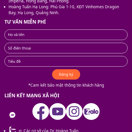
Imperia, Hồng Bàng, Hải Phòng.
Hoàng Tuấn Hạ Long: Phú Gia 1-10, KĐT Vinhomes Dragon
Bay, Hạ Long, Quảng Ninh.
TƯ VẤN MIỄN PHÍ
Đăng ký
*Cam kết bảo mật thông tin khách hàng
LIÊN KẾT MẠNG XÃ HỘI
nger
Tư vấn: Các cơ sở của Dr Hoàng Tuấn