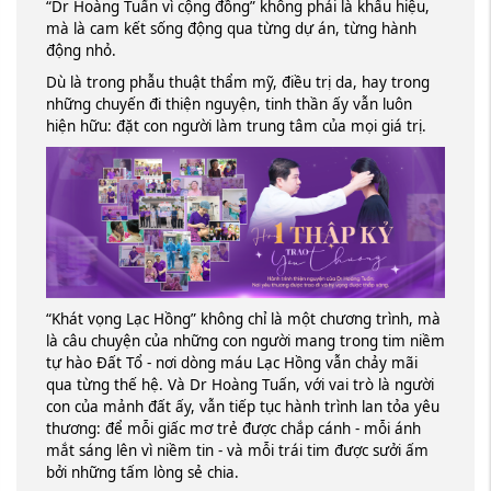
“Dr Hoàng Tuấn vì cộng đồng” không phải là khẩu hiệu,
mà là cam kết sống động qua từng dự án, từng hành
động nhỏ.
Dù là trong phẫu thuật thẩm mỹ, điều trị da, hay trong
những chuyến đi thiện nguyện, tinh thần ấy vẫn luôn
hiện hữu: đặt con người làm trung tâm của mọi giá trị.
“Khát vọng Lạc Hồng” không chỉ là một chương trình, mà
là câu chuyện của những con người mang trong tim niềm
tự hào Đất Tổ - nơi dòng máu Lạc Hồng vẫn chảy mãi
qua từng thế hệ. Và Dr Hoàng Tuấn, với vai trò là người
con của mảnh đất ấy, vẫn tiếp tục hành trình lan tỏa yêu
thương: để mỗi giấc mơ trẻ được chắp cánh - mỗi ánh
mắt sáng lên vì niềm tin - và mỗi trái tim được sưởi ấm
bởi những tấm lòng sẻ chia.