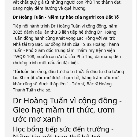
vật chất quý giá từ những người con Phú Thọ thành đạt,
đang ngày đêm hướng về quê hương.
Dr Hoàng Tuấn - Niềm tự hào của người con Đất Tổ
Tiếp nối hành trình Dr Hoàng Tuấn vì cộng đồng, năm
2025 đánh dấu lần thứ 3 liên tiếp hệ thống Dr Hoàng
Tuấn đồng hành cùng Khát vọng Lạc Hồng với vai trò
Nhà tài trợ Bạc. Sự đồng hành của TS.BS Hoàng Thanh
Tuấn - Phó Giám đốc Trung tâm Thẩm mỹ Bệnh viện
TWQĐ 108, người con ưu tú của Phú Thọ, đã mang đến
chương trình một dấu ấn đặc biệt.
“Tôi luôn tin rằng, đầu tư cho tri thức là đầu tư cho tương
lai. Khi một ước mơ được chạm tới, hàng trăm ước mơ
khác cũng sẽ được thắp lên.” - Tiến sĩ, Bác sĩ Hoàng
Thanh Tuấn chia sẻ.
Dr Hoàng Tuấn vì cộng đồng -
Gieo hạt mầm tri thức, ươm
ước mơ xanh
Học bổng tiếp sức đến trường -
Niềm tin gửi trao thế hệ trẻ