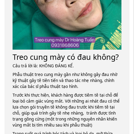
Treo cung mày có đau không?
Câu trả lời là: KHÔNG ĐÁNG KỂ.
Phẫu thuật treo cung mày gần như không gây đau nhờ
kỹ thuật gây tê tiên tiến và thao tác nhẹ nhàng, chính
xác của bác sĩ phẫu thuật tạo hình.
Trước khi thực hiện, khách hàng được tiêm tê tại chỗ để
loại bỏ cảm giác vùng mắt. Với những ai nhát đau có thể
lựa chọn gói truyền tê không đau trước khi tiêm tê tại
chỗ, giúp quá trình gây tê nhẹ nhàng, tránh được tình
trạng gồng cứng (một trong những nguyên nhân khiến
vùng mắt bị tím nhiều sau khi phẫu thuật)
Trong suốt quá trình bóc tách và loại bỏ da, mỡ thừa,