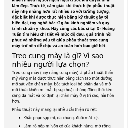
khiến nhiều người ngần ngại trước khi quyết định
làm đẹp. Thực tế, cảm giác khi thực hiện phẫu thuật
này nhẹ nhàng hơn rất nhiều so với tưởng tượng,
đặc biệt khi được thực hiện bằng kỹ thuật gây tê
hiện đại, tay nghề bác sĩ giàu kinh nghiệm và quy
trình chuẩn y khoa. Hãy cùng các bác sĩ tại Dr Hoàng
Tuấn tìm hiểu chi tiết về mức độ đau, quá trình hồi
phục và những yếu tố giúp phẫu thuật treo cung
mày trở nên dễ chịu và an toàn hơn bao giờ hết.
Treo cung mày là gì? Vì sao
nhiều người lựa chọn?
Treo cung mày (hay nâng cung mày) là phẫu thuật thẩm
mỹ vùng mắt được thực hiện bằng cách tạo một đường
mổ sát viền chân mày, bóc tách loại bỏ phần da và mô
mỡ thừa khiến mí mắt bị sụp hoặc chùng đồng thời kéo
căng da mắt và cố định lại chân mày ở vị trí cao, hài hòa
hơn.
Phẫu thuật này mang lại nhiều cải thiện rõ rệt:
Khắc phục sụp mí, da chùng, đuôi mắt xệ.
Làm rõ nếp mí vốn có của khách hàng, mở rộng