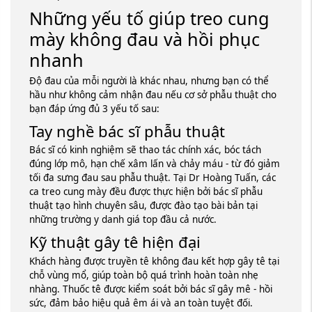
Những yếu tố giúp treo cung
mày không đau và hồi phục
nhanh
Độ đau của mỗi người là khác nhau, nhưng bạn có thể
hầu như không cảm nhận đau nếu cơ sở phẫu thuật cho
bạn đáp ứng đủ 3 yếu tố sau:
Tay nghề bác sĩ phẫu thuật
Bác sĩ có kinh nghiệm sẽ thao tác chính xác, bóc tách
đúng lớp mô, hạn chế xâm lấn và chảy máu - từ đó giảm
tối đa sưng đau sau phẫu thuật. Tại Dr Hoàng Tuấn, các
ca treo cung mày đều được thực hiện bởi bác sĩ phẫu
thuật tạo hình chuyên sâu, được đào tạo bài bản tại
những trường y danh giá top đầu cả nước.
Kỹ thuật gây tê hiện đại
Khách hàng được truyền tê không đau kết hợp gây tê tại
chỗ vùng mổ, giúp toàn bộ quá trình hoàn toàn nhẹ
nhàng. Thuốc tê được kiểm soát bởi bác sĩ gây mê - hồi
sức, đảm bảo hiệu quả êm ái và an toàn tuyệt đối.