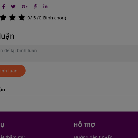
0
/ 5 (
0
Bình chọn)
luận
bình luận
uận
VỤ
HỖ TRỢ
uật thẫm mỹ
Hướng dẫn tư vấn