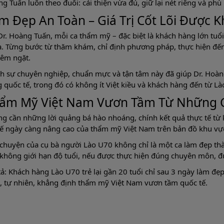
g Tuấn luôn theo đuổi: cải thiện vừa đủ, giữ lại nét riêng và phù 
m Đẹp An Toàn – Giá Trị Cốt Lõi Được 
Dr. Hoàng Tuấn, mỗi ca thẩm mỹ – đặc biệt là khách hàng lớn tuổi 
. Từng bước từ thăm khám, chỉ định phương pháp, thực hiện đế
êm ngặt.
h sự chuyên nghiệp, chuẩn mực và tận tâm này đã giúp Dr. Hoàn
 quốc tế, trong đó có không ít Việt kiều và khách hàng đến từ L
ẩm Mỹ Việt Nam Vươn Tầm Từ Những 
g cần những lời quảng bá hào nhoáng, chính kết quả thực tế từ 
hế ngày càng nâng cao của thẩm mỹ Việt Nam trên bản đồ khu vự
chuyện của cụ bà người Lào U70 không chỉ là một ca làm đẹp th
không giới hạn độ tuổi, nếu được thực hiện đúng chuyên môn, đú
ả: Khách hàng Lào U70 trẻ lại gần 20 tuổi chỉ sau 3 ngày làm đẹ
, tự nhiên, khẳng định thẩm mỹ Việt Nam vươn tầm quốc tế.