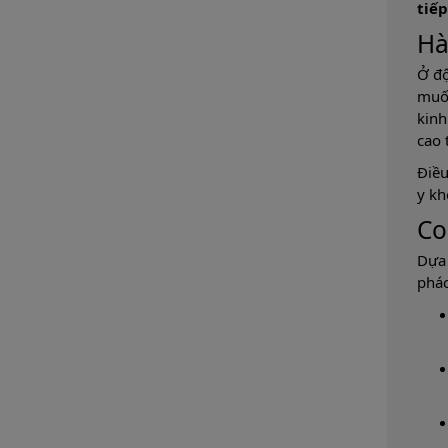
tiế
Hà
Ở độ
muốn
kinh
cao 
Điều
y kh
Co
Dựa 
phác