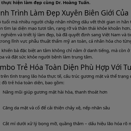
p thực hiện làm đẹp cùng Dr. Hoàng Tuấn.
nh Trình Làm Đẹp Xuyên Biên Giới Của
 tuổi mà nhiều người chấp nhận những dấu vết thời gian in hằn
 tìm lại diện mạo tươi tắn, rạng rỡ và thần thái khỏe khoắn hơn.
 nghiệm và triết lý làm đẹp, bà đã quyết định sang Việt Nam và t
trong lĩnh vực phẫu thuật thẩm mỹ an toàn, cá nhân hóa cho từng
 khiến bà đặc biệt an tâm không chỉ nằm ở danh tiếng, mà còn ở
oa và đặt sức khỏe người bệnh làm trung tâm.
mbo Trẻ Hóa Toàn Diện Phù Hợp Với Tu
trên tình trạng lão hóa thực tế, cấu trúc gương mặt và thể trạn
 đồ trẻ hóa toàn diện, bao gồm:
Nâng mũi giúp gương mặt hài hòa, thanh thoát hơn
Căng da mặt và cổ để cải thiện chảy xệ, nếp nhăn sâu
Cắt mí dưới xử lý bọng mỡ, quầng thâm – dấu hiệu lão hóa rõ 