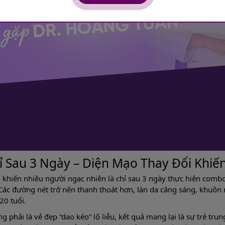
ỉ Sau 3 Ngày – Diện Mạo Thay Đổi Khiế
 khiến nhiều người ngạc nhiên là chỉ sau 3 ngày thực hiện comb
 Các đường nét trở nên thanh thoát hơn, làn da căng sáng, khuôn 
20 tuổi.
g phải là vẻ đẹp “dao kéo” lộ liễu, kết quả mang lại là sự trẻ tru