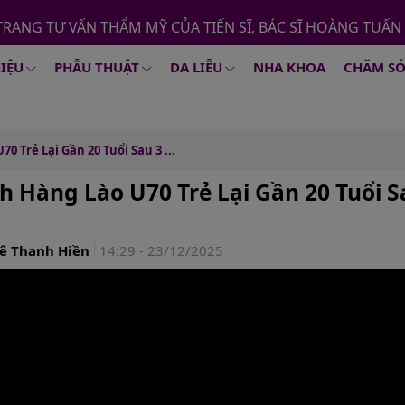
TRANG TƯ VẤN THẨM MỸ CỦA TIẾN SĨ, BÁC SĨ HOÀNG TUẤN
HIỆU
PHẪU THUẬT
DA LIỄU
NHA KHOA
CHĂM SÓ
0 Trẻ Lại Gần 20 Tuổi Sau 3 ...
h Hàng Lào U70 Trẻ Lại Gần 20 Tuổi 
ê Thanh Hiền
14:29 - 23/12/2025