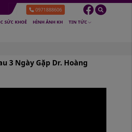
0971888606
C SỨC KHOẺ
HÌNH ẢNH KH
TIN TỨC
Sau 3 Ngày Gặp Dr. Hoàng