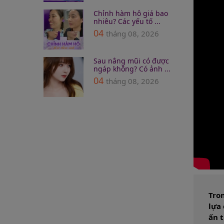
Chỉnh hàm hô giá bao
nhiêu? Các yếu tố ...
04
tháng 08, 2026
Sau nâng mũi có được
ngáp không? Có ảnh ...
04
tháng 08, 2026
Tro
lựa
ấn 