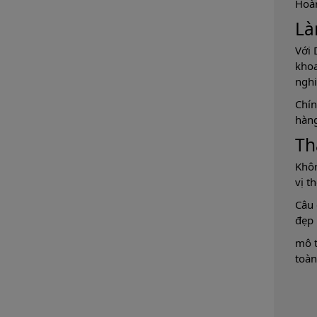
Hoàn
Là
Với 
khoa
nghi
Chín
hàng
Th
Khôn
vị t
Câu 
đẹp 
mô t
toàn