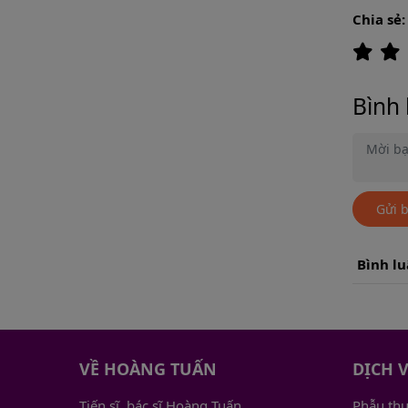
Chia sẻ:
Bình 
Gửi 
Bình l
VỀ HOÀNG TUẤN
DỊCH 
Tiến sĩ, bác sĩ Hoàng Tuấn
Phẫu th