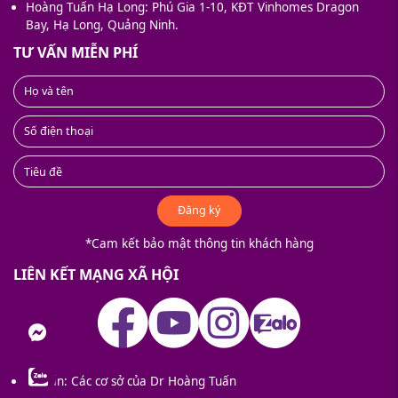
Hoàng Tuấn Hạ Long: Phú Gia 1-10, KĐT Vinhomes Dragon
Bay, Hạ Long, Quảng Ninh.
TƯ VẤN MIỄN PHÍ
Đăng ký
*Cam kết bảo mật thông tin khách hàng
LIÊN KẾT MẠNG XÃ HỘI
nger
Tư vấn: Các cơ sở của Dr Hoàng Tuấn