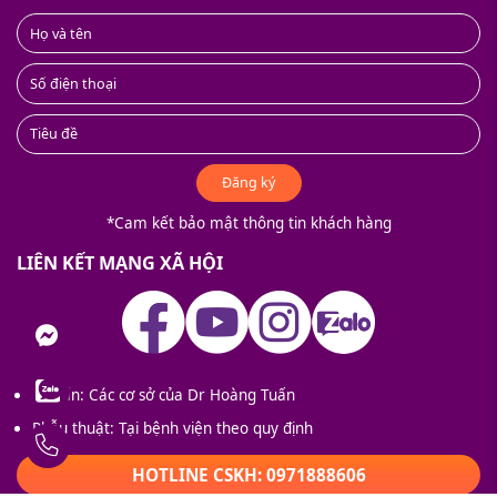
Đăng ký
*Cam kết bảo mật thông tin khách hàng
LIÊN KẾT MẠNG XÃ HỘI
nger
Tư vấn: Các cơ sở của Dr Hoàng Tuấn
Phẫu thuật: Tại bệnh viện theo quy định
ay
HOTLINE CSKH: 0971888606