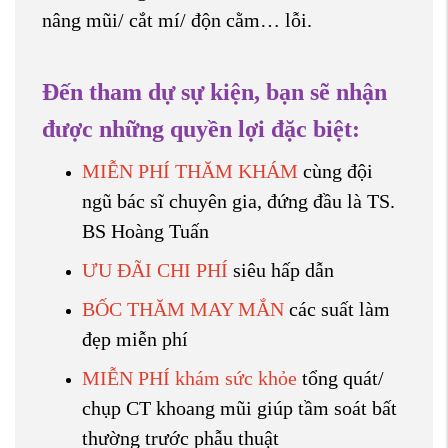
nâng mũi/ cắt mí/ độn cằm… lỗi.
Đến tham dự sự kiện, bạn sẽ nhận
được những quyền lợi đặc biệt:
MIỄN PHÍ THĂM KHÁM
cùng đội
ngũ bác sĩ chuyên gia, đứng đầu là TS.
BS Hoàng Tuấn
ƯU ĐÃI CHI PHÍ
siêu hấp dẫn
BỐC THĂM MAY MẮN
các suất làm
đẹp miễn phí
MIỄN PHÍ khám sức khỏe
tổng quát/
chụp CT khoang mũi giúp tầm soát bất
thường trước phẫu thuật