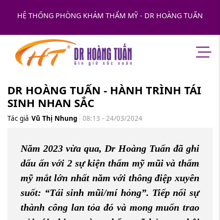
HỆ THỐNG PHÒNG KHÁM THẨM MỸ - DR HOÀNG TUẤN
DR HOÀNG TUẤN - HÀNH TRÌNH TÁI
SINH NHAN SẮC
Tác giả
Vũ Thị Nhung
08:13 - 24/03/2024
Năm 2023 vừa qua, Dr Hoàng Tuấn đã ghi
dấu ấn với 2 sự kiện thẩm mỹ mũi và thẩm
mỹ mắt lớn nhất năm với thông điệp xuyên
suốt: “Tái sinh mũi/mí hỏng”. Tiếp nối sự
thành công lan tỏa đó và mong muốn trao