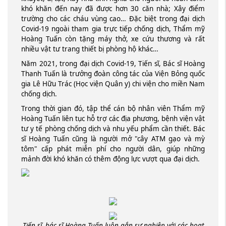
khó khăn đến nay đã được hơn 30 căn nhà; Xây điểm
trường cho các cháu vùng cao… Đặc biệt trong đại dịch
Covid-19 ngoài tham gia trực tiếp chống dịch, Thẩm mỹ
Hoàng Tuấn còn tặng máy thở, xe cứu thương và rất
nhiều vật tư trang thiết bị phòng hộ khác…
Năm 2021, trong đại dịch Covid-19, Tiến sĩ, Bác sĩ Hoàng
Thanh Tuấn là trưởng đoàn công tác của Viện Bỏng quốc
gia Lê Hữu Trác (Học viện Quân y) chi viện cho miền Nam
chống dịch.
Trong thời gian đó, tập thể cán bộ nhân viên Thẩm mỹ
Hoàng Tuấn liên tục hỗ trợ các địa phương, bệnh viện vật
tư y tế phòng chống dịch và nhu yếu phẩm cần thiết. Bác
sĩ Hoàng Tuấn cũng là người mở "cây ATM gạo và mỳ
tôm" cấp phát miễn phí cho người dân, giúp những
mảnh đời khó khăn có thêm động lực vượt qua đại dịch.
Tiến sĩ, bác sĩ Hoàng Tuấn luôn gắn sự nghiệp với các hoạt