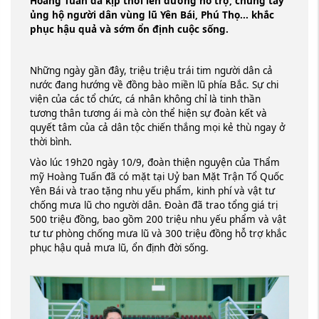
Hoàng Tuấn đã kịp thời lên đường hỗ trợ, chung tay
ủng hộ người dân vùng lũ Yên Bái, Phú Thọ... khắc
phục hậu quả và sớm ổn định cuộc sống.
Những ngày gần đây, triệu triệu trái tim người dân cả
nước đang hướng về đồng bào miền lũ phía Bắc. Sự chi
viện của các tổ chức, cá nhân không chỉ là tinh thần
tương thân tương ái mà còn thể hiện sự đoàn kết và
quyết tâm của cả dân tộc chiến thắng mọi kẻ thù ngay ở
thời bình.
Vào lúc 19h20 ngày 10/9, đoàn thiện nguyện của Thẩm
mỹ Hoàng Tuấn đã có mặt tại Uỷ ban Mặt Trận Tổ Quốc
Yên Bái và trao tặng nhu yếu phẩm, kinh phí và vật tư
chống mưa lũ cho người dân. Đoàn đã trao tổng giá trị
500 triệu đồng, bao gồm 200 triệu nhu yếu phẩm và vật
tư tư phòng chống mưa lũ và 300 triệu đồng hỗ trợ khắc
phục hậu quả mưa lũ, ổn định đời sống.