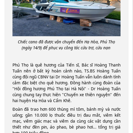
Chiếc cano đã được vận chuyển đến Hạ Hòa, Phú Thọ
(ngày 14/9) để phục vụ công tác cứu trợ, cứu nạn
Phú Thọ là quê hương của Tiến sĩ, Bác sĩ Hoàng Thanh
Tuấn nên ở bất kỳ hoàn cảnh nào, TS.BS Hoàng Tuấn
cùng đội ngũ CBNV tại Dr Hoàng Tuấn vẫn luôn dành tình
cảm đặc biệt cho quê hương. Đồng hành cùng đoàn của
"Hội đồng hương Phú Thọ tại Hà Nội" - Dr Hoàng Tuấn
cùng chung tay thực hiện "Chuyến xe thiện nguyện" đến
hai huyện Hạ Hòa và Cẩm Khê.
Đoàn đã trao hơn 600 thùng mì tôm, bánh mỳ và nước
uống; gần 10.000 lọ thuốc điều trị đau mắt, viêm kết
mạc, viêm giác mạc và viêm da cùng các vật dụng cần
thiết như đèn pin, áo phao, bè phao hơi... tổng trị giá