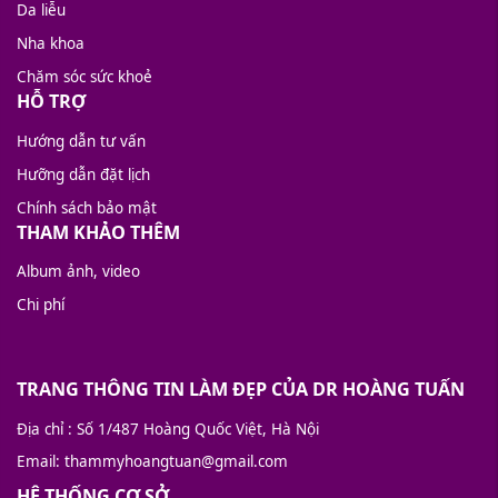
Da liễu
Nha khoa
Chăm sóc sức khoẻ
HỖ TRỢ
Hướng dẫn tư vấn
Hưỡng dẫn đặt lịch
Chính sách bảo mật
THAM KHẢO THÊM
Album ảnh, video
Chi phí
TRANG THÔNG TIN LÀM ĐẸP CỦA DR HOÀNG TUẤN
Địa chỉ
: Số 1/487 Hoàng Quốc Việt, Hà Nội
Email
: thammyhoangtuan@gmail.com
HỆ THỐNG CƠ SỞ