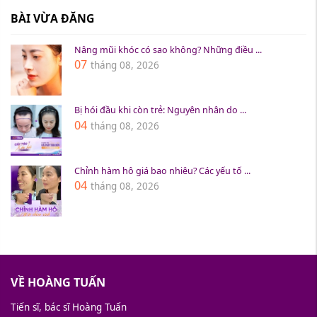
BÀI VỪA ĐĂNG
Nâng mũi khóc có sao không? Những điều ...
07
tháng 08, 2026
Bị hói đầu khi còn trẻ: Nguyên nhân do ...
04
tháng 08, 2026
Chỉnh hàm hô giá bao nhiêu? Các yếu tố ...
04
tháng 08, 2026
VỀ HOÀNG TUẤN
Tiến sĩ, bác sĩ Hoàng Tuấn