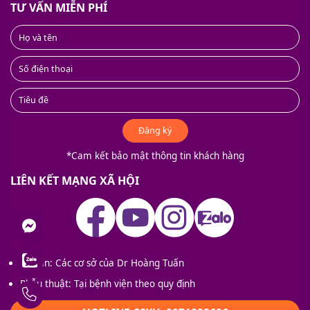
TƯ VẤN MIỄN PHÍ
Đăng ký
*Cam kết bảo mật thông tin khách hàng
LIÊN KẾT MẠNG XÃ HỘI
nger
Tư vấn: Các cơ sở của Dr Hoàng Tuấn
Phẫu thuật: Tại bệnh viện theo quy định
ay