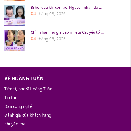
Bị hói đầu khi còn trẻ: Nguyên nhân do ...
04
tháng 08, 2026
Chỉnh hàm hô giá bao nhiêu? Các yếu tố ...
04
tháng 08, 2026
VỀ HOÀNG TUẤN
Tiến sĩ, bác sĩ Hoàng Tuấn
Tin tức
Dàn công nghệ
Đánh giá của khách hàng
Khuyến mại