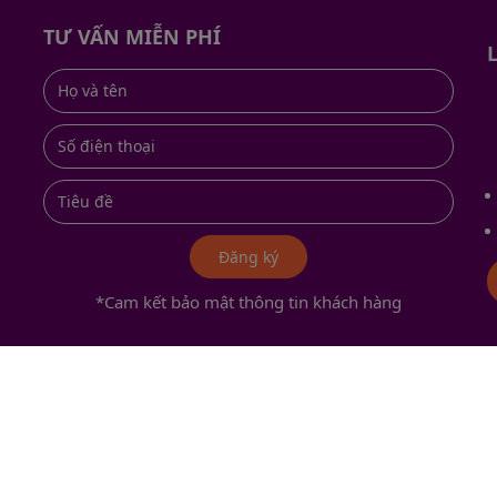
TƯ VẤN MIỄN PHÍ
Đăng ký
*Cam kết bảo mật thông tin khách hàng
,
s