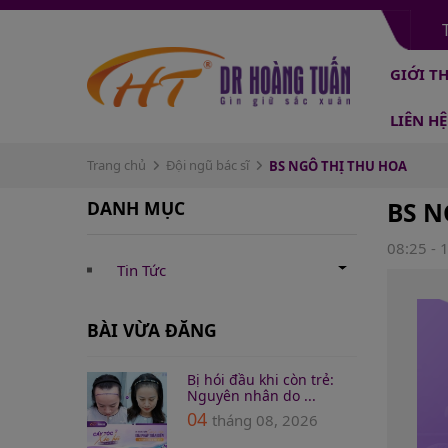
GIỚI T
LIÊN HỆ
Trang chủ
Đội ngũ bác sĩ
BS NGÔ THỊ THU HOA
DANH MỤC
BS N
08:25 - 
Tin Tức
BÀI VỪA ĐĂNG
Bị hói đầu khi còn trẻ:
Nguyên nhân do ...
04
tháng 08, 2026