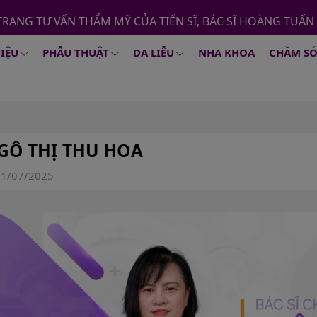
TRANG TƯ VẤN THẨM MỸ CỦA TIẾN SĨ, BÁC SĨ HOÀNG TUẤN
HIỆU
PHẪU THUẬT
DA LIỄU
NHA KHOA
CHĂM SÓ
GÔ THỊ THU HOA
11/07/2025