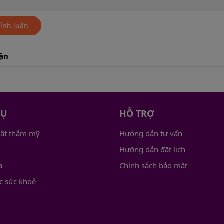
bình luận
uận
VỤ
HỖ TRỢ
uật thẫm mỹ
Hướng dẫn tư vấn
Hưỡng dẫn đặt lịch
a
Chính sách bảo mật
c sức khoẻ