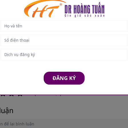
sĩ giàu tâm huyết và kinh nghiệm trong lĩnh vực chẩn đoán – điề
cấp tính.
Chức danh & vai trò chuyên môn:
- Bác sĩ chuyên khoa Nội – Phòng khám đa khoa Hoàng Tuấn H
- Nguyên bác sĩ nội khoa tại Bệnh viện Quân Y 103, nơi có gần 
Với phong thái nhẹ nhàng, tận tình và tư duy chẩn đoán sắc sảo
nhân nội khoa tin tưởng, đặc biệt trong điều trị các bệnh lý huy
ĐĂNG KÝ
0
/ 5 (
0
Bình chọn)
luận