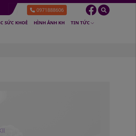
0971888606
C SỨC KHOẺ
HÌNH ẢNH KH
TIN TỨC