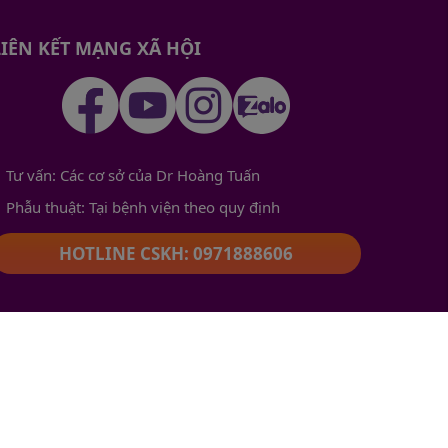
LIÊN KẾT MẠNG XÃ HỘI
Tư vấn: Các cơ sở của Dr Hoàng Tuấn
Phẫu thuật: Tại bệnh viện theo quy định
HOTLINE CSKH: 0971888606