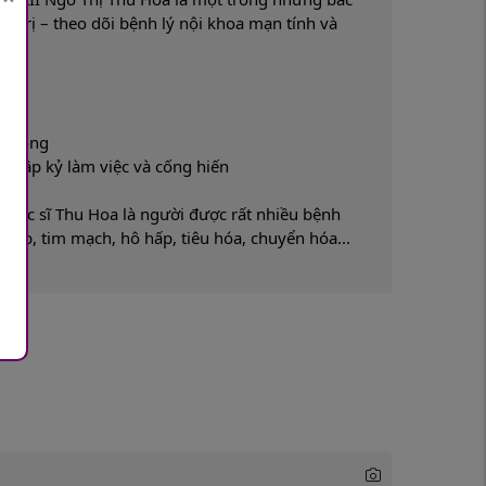
u trị – theo dõi bệnh lý nội khoa mạn tính và
à Đông
4 thập kỷ làm việc và cống hiến
, bác sĩ Thu Hoa là người được rất nhiều bệnh
ết áp, tim mạch, hô hấp, tiêu hóa, chuyển hóa...