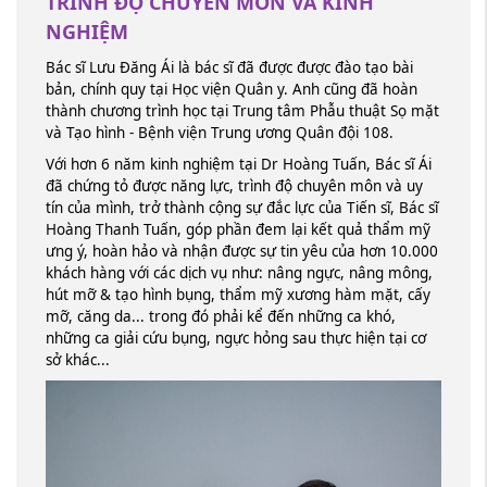
TRÌNH ĐỘ CHUYÊN MÔN VÀ KINH
NGHIỆM
Bác sĩ Lưu Đăng Ái là bác sĩ đã được được đào tạo bài
bản, chính quy tại Học viện Quân y. Anh cũng đã hoàn
thành chương trình học tại Trung tâm Phẫu thuật Sọ mặt
và Tạo hình - Bệnh viện Trung ương Quân đội 108.
Với hơn 6 năm kinh nghiệm tại Dr Hoàng Tuấn, Bác sĩ Ái
đã chứng tỏ được năng lực, trình độ chuyên môn và uy
tín của mình, trở thành cộng sự đắc lực của Tiến sĩ, Bác sĩ
Hoàng Thanh Tuấn, góp phần đem lại kết quả thẩm mỹ
ưng ý, hoàn hảo và nhận được sự tin yêu của hơn 10.000
khách hàng với các dịch vụ như: nâng ngực, nâng mông,
hút mỡ & tạo hình bụng, thẩm mỹ xương hàm mặt, cấy
mỡ, căng da... trong đó phải kể đến những ca khó,
những ca giải cứu bụng, ngực hỏng sau thực hiện tại cơ
sở khác...