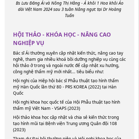
Bs Lưu Đăng Ái và Nông Thị Hằng - Á khôi 1 Hoa khôi Áo
dài Việt Nam 2024 sau 3 tuần Nâng ngực tại Dr Hoàng
Tuấn
HỘI THẢO - KHÓA HỌC - NÂNG CAO
NGHIỆP VỤ
Bác sĩ Ái thường xuyên cập nhật kiến thức, nâng cao tay
nghề, tham gia nhiều khoá bồi dưỡng nghiệp vụ cùng các
hội thảo ở trong và ngoài nước để cập nhật xu hướng,
công nghệ thẩm mỹ mới nhất... tiêu biểu như:
Hội nghị của Hiệp hội bác sĩ Phẫu thuật tạo hình thẩm
mỹ Hàn Quốc lần thứ 80 - PRS KOREA (2022) tại Hàn
Quốc
Hội nghị khoa học quốc tế của Hội Phẫu thuật tạo hình
thẩm mỹ Việt Nam - VSAPS (2023)
Hội thảo khoa học cập nhật và chia sẻ kiến thức trong
tạo hình mũi tại Bệnh viện Trung ương Quân đội 108
(2023)
Tham dự Đại hội thường niên và Hội nghị khoa học của