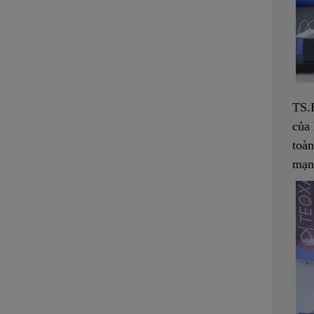
TS.
của 
toàn
mạn