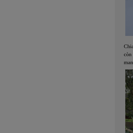
Chia
còn 
man