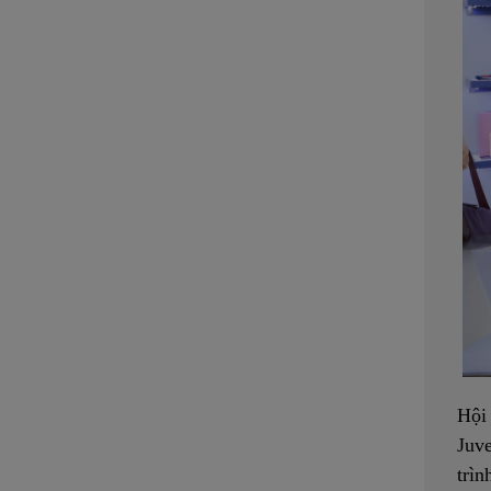
Hội 
Juve
trìn