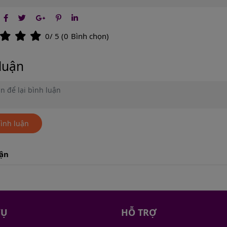
0
/ 5 (
0
Bình chọn)
luận
bình luận
uận
VỤ
HỖ TRỢ