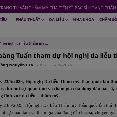
TRANG TƯ VẤN THẨM MỸ CỦA TIẾN SĨ, BÁC SĨ HOÀNG TUẤN
HIỆU
PHẪU THUẬT
DA LIỄU
NHA KHOA
CHĂM SÓ
hội nghị da liễu thẩm mỹ ...
oàng Tuấn tham dự hội nghị da liễu 
Hồng Nguyễn CTV
23:32 - 23/05/2025
y 23/5/2025, Hội nghị Da liễu Thẩm mỹ Toàn quốc lần thứ 
c, thu hút sự quan tâm và tham gia của đông đảo bác sĩ, 
ng lĩnh vực da liễu – thẩm mỹ.
 23/5/2025, Hội nghị Da liễu Thẩm mỹ Toàn quốc lần thứ 8 c
hút sự quan tâm và tham gia của đông đảo bác sĩ, chuyên gia