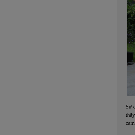
Sự c
thấ
cam 