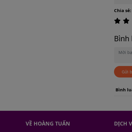
Chia sẻ:
Bình 
Gửi 
Bình l
VỀ HOÀNG TUẤN
DỊCH 