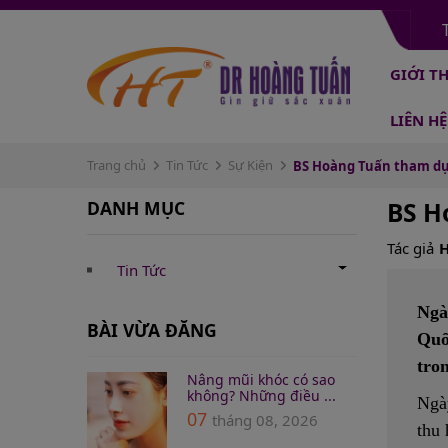
GIỚI T
LIÊN HỆ
Trang chủ
Tin Tức
Sự Kiện
BS Hoàng Tuấn tham dự 
DANH MỤC
BS H
Tác giả
Tin Tức
Ngà
BÀI VỪA ĐĂNG
Quố
tro
Nâng mũi khóc có sao
không? Những điều ...
Ngày
07
tháng 08, 2026
thu 