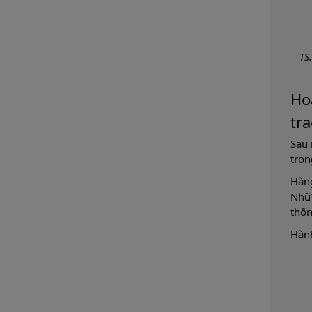
TS
Ho
tra
Sau 
tron
Hàng
Nhữn
thốn
Hành