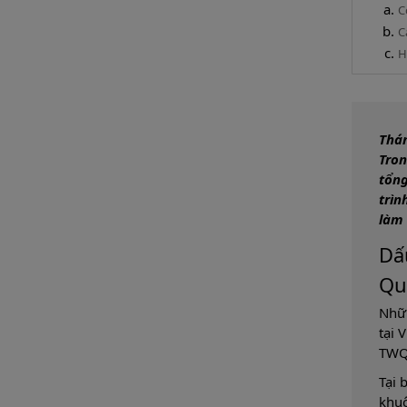
C
C
H
Thán
Tron
tổng
trìn
làm 
Dấ
Qu
Nhữn
tại 
TWQĐ
Tại 
khuô