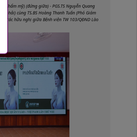
âm Thẩm mỹ) (đứng giữa) - PGS.TS Nguyễn Quang
tay phải) cùng TS.BS Hoàng Thanh Tuấn (Phó Giám
 hợp tác hữu nghị giữa Bệnh viện TW 103/QĐND Lào