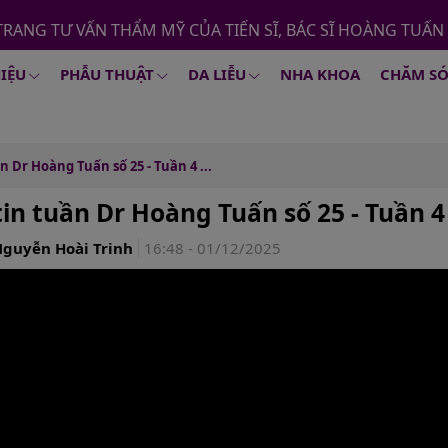
TRANG TƯ VẤN THẨM MỸ CỦA TIẾN SĨ, BÁC SĨ HOÀNG TUẤN
HIỆU
PHẪU THUẬT
DA LIỄU
NHA KHOA
CHĂM SÓ
n Dr Hoàng Tuấn số 25 - Tuần 4 ...
tin tuần Dr Hoàng Tuấn số 25 - Tuần 
guyễn Hoài Trinh
16:48 - 01/12/2025