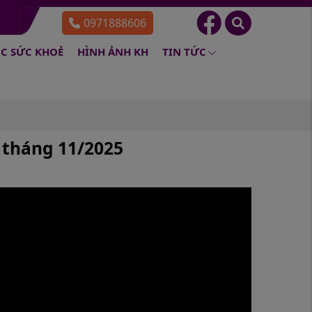
0971888606
C SỨC KHOẺ
HÌNH ẢNH KH
TIN TỨC
4 tháng 11/2025