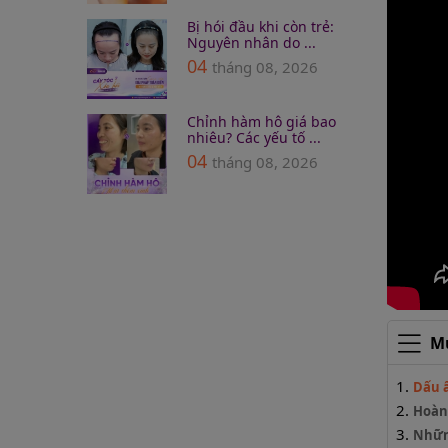
Bị hói đầu khi còn trẻ:
Nguyên nhân do ...
04
tháng 08, 2026
Chỉnh hàm hô giá bao
nhiêu? Các yếu tố ...
04
tháng 08, 2026
Mụ
Dấu ấ
Hoàng
Nhữn