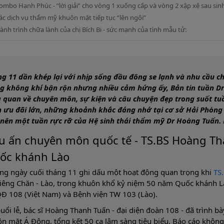
ombo Hạnh Phúc - “lời giải” cho vòng 1 xuống cấp và vòng 2 xập xệ sau sin
ác dịch vụ thẩm mỹ khuôn mặt tiếp tục “lên ngôi”
ành trình chữa lành của chị Bích Bi - sức mạnh của tình mẫu tử:
g 11 dần khép lại với nhịp sống đầu đông se lạnh và nhu cầu c
g không khí bận rộn nhưng nhiều cảm hứng ấy, Bản tin tuần D
 quan về chuyên môn, sự kiện và câu chuyện đẹp trong suốt tu
h ưu đãi lớn, những khoảnh khắc đáng nhớ tại cơ sở Hải Phòng 
nên một tuần rực rỡ của Hệ sinh thái thẩm mỹ Dr Hoàng Tuấn. 
u ấn chuyên môn quốc tế - TS.BS Hoàng Tha
ốc khánh Lào
g ngày cuối tháng 11 ghi dấu một hoạt động quan trọng khi
TS
Viêng Chăn - Lào, trong khuôn khổ kỷ niệm 50 năm Quốc khánh L
 108 (Việt Nam) và Bệnh viện TW 103 (Lào).
buổi lễ, bác sĩ Hoàng Thanh Tuấn - đại diện đoàn 108 - đã trình 
n mặt Á Đông, tổng kết 50 ca lâm sàng tiêu biểu. Báo cáo không