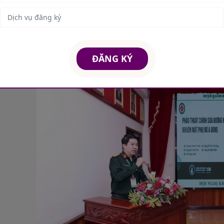
TS Vũ Ngọc Lâm (Phó Giám đốc Bệnh viện TWQĐ 108, Giám đốc Trung t
(Giám đốc Trung tâm Phẫu thuật Sọ mặt & Tạo hình) (đứng ngoài phía 
Trung tâm Thẩm mỹ) (đứng ngoài phía tay trái) tại Lễ Kỷ niệm 20 năm
ệnh viện TWQĐ 108 (2005 - 2025)
ĐĂNG KÝ